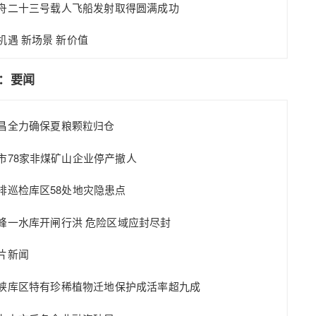
舟二十三号载人飞船发射取得圆满成功
机遇 新场景 新价值
版：要闻
昌全力确保夏粮颗粒归仓
市78家非煤矿山企业停产撤人
排巡检库区58处地灾隐患点
峰一水库开闸行洪 危险区域应封尽封
片新闻
峡库区特有珍稀植物迁地保护成活率超九成