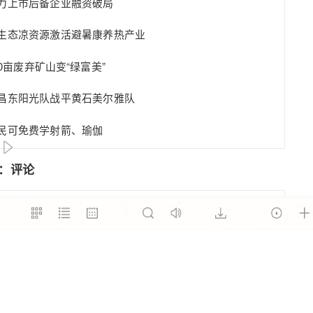
力上市后备企业融资破局
生态凉资源激活避暑康养热产业
00亩废弃矿山变“绿富美”
昌东阳光队战平黄石美尔雅队
民可免费学射箭、瑜伽
本
期
版：评论
全不容失守 责任重于泰山
报不容滥用，请多点家校信任
.3米的矮门，暴露了什么？
一时之功，蓄长久之力