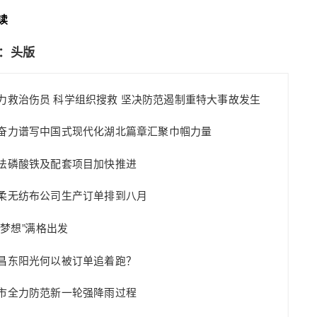
搜
读
索
版：头版
力救治伤员 科学组织搜救 坚决防范遏制重特大事故发生
奋力谱写中国式现代化湖北篇章汇聚巾帼力量
法磷酸铁及配套项目加快推进
柔无纺布公司生产订单排到八月
“梦想”满格出发
昌东阳光何以被订单追着跑？
市全力防范新一轮强降雨过程