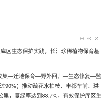
峡库区生态保护实践，长江珍稀植物保育基
收集—迁地保育—野外回归—生态修复—监
超过90%；推动疏花水柏枝、丰都车前、珙
公里，复绿率达到83.7%，有效保护库区生