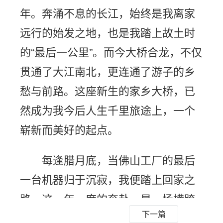
年。奔涌不息的长江，始终是我离家
远行的始发之地，也是我踏上故土时
的“最后一公里”。而今大桥合龙，不仅
贯通了大江南北，更连通了游子的乡
愁与前路。这座新生的家乡大桥，已
然成为我今后人生千里旅途上，一个
崭新而美好的起点。
每逢腊月底，当佛山工厂的最后
一台机器归于沉寂，我便踏上回家之
路。这一年一度的奔赴，是一场横跨
下一篇
粤、湘、鄂三省、长达1000多公里的